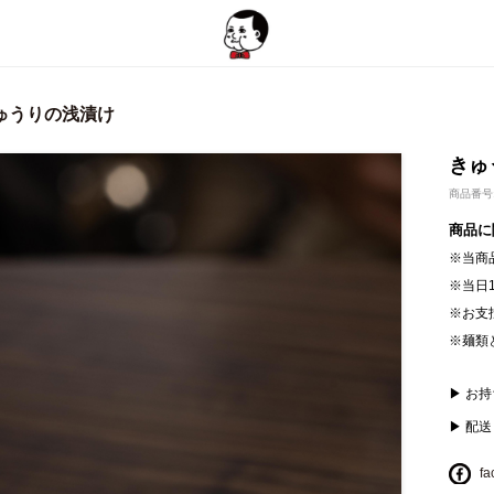
ゅうりの浅漬け
きゅ
商品番号: 
商品に
※当商
※当日
※お支
※麺類
▶ お
▶ 配
fa