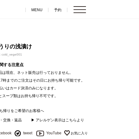
MENU
予約
うりの浅漬け
cold_vege001
関する注意点
品は現在、ネット販売は行っておりません。
17時までのご注文はその日にお持ち帰り可能です。
払いはカード決済のみになります。
とスープ類はお持ち帰り不可です。
持ち帰りをご希望のお客様へ
送・交換・返品
▶ アレルゲン表示はこちらより
cebook
tweet
YouTube