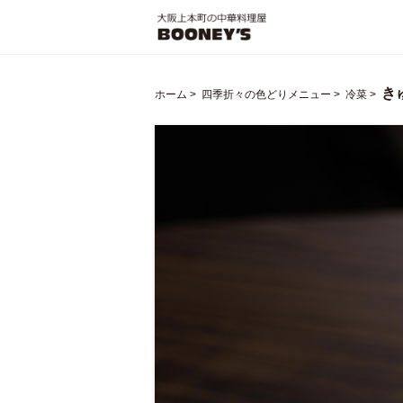
き
ホーム
>
四季折々の色どりメニュー
>
冷菜
>