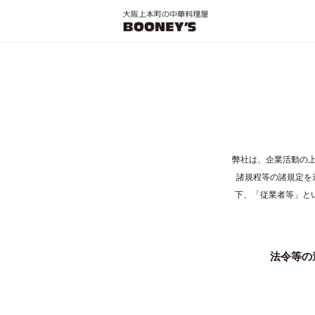
弊社は、企業活動の
諸規程等の諸規定を
下、「従業者等」と
法令等の