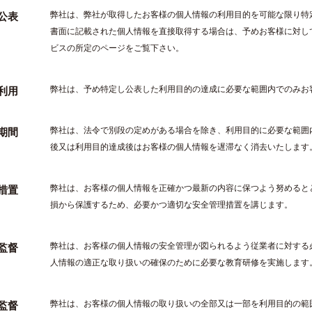
弊社は、弊社が取得したお客様の個人情報の利用目的を可能な限り特
公表
書面に記載された個人情報を直接取得する場合は、予めお客様に対し
ビスの所定のページをご覧下さい。
弊社は、予め特定し公表した利用目的の達成に必要な範囲内でのみお
利用
弊社は、法令で別段の定めがある場合を除き、利用目的に必要な範囲
期間
後又は利用目的達成後はお客様の個人情報を遅滞なく消去いたします
弊社は、お客様の個人情報を正確かつ最新の内容に保つよう努めると
措置
損から保護するため、必要かつ適切な安全管理措置を講じます。
弊社は、お客様の個人情報の安全管理が図られるよう従業者に対する
監督
人情報の適正な取り扱いの確保のために必要な教育研修を実施します
弊社は、お客様の個人情報の取り扱いの全部又は一部を利用目的の範
監督