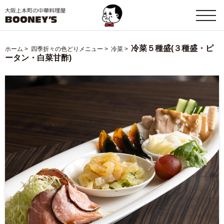
冷菜５種盛(３種盛・ピ
ホーム
>
四季折々の色どりメニュー
>
冷菜
>
ータン・白菜甘酢)